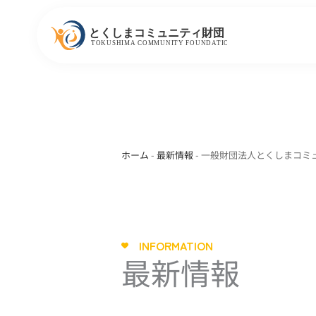
内
容
を
ス
キ
ッ
プ
ホーム
-
最新情報
-
一般財団法人とくしまコミ
INFORMATION
最新情報